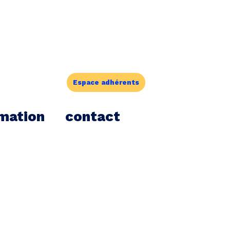
Espace adhérents
mation
contact