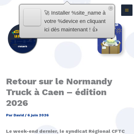
Aller
Instagram
Facebook
Twitter
TikTok
×
au
🚀 Installer %site_name à
contenu
votre %device en cliquant
ici dès maintenant ! 👍
Retour sur le Normandy
Truck à Caen – édition
2026
Par
David
/
6 juin 2026
Le week-end dernier, le syndicat Régional CFTC