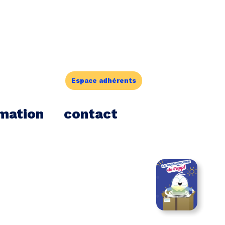
Espace adhérents
mation
contact