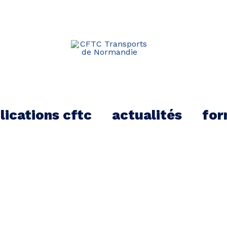
kTok
lications cftc
actualités
for