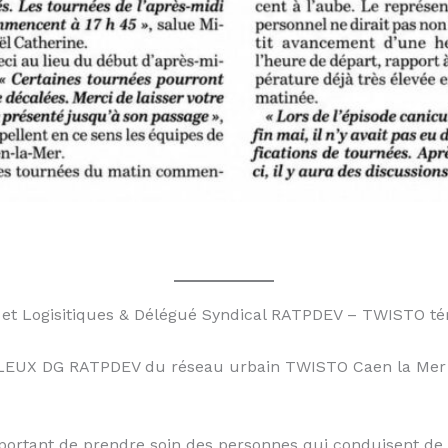
et Logisitiques & Délégué Syndical RATPDEV – TWISTO tém
AILLEUX DG RATPDEV du réseau urbain TWISTO Caen la Mer 
s important de prendre soin des personnes qui conduisent d