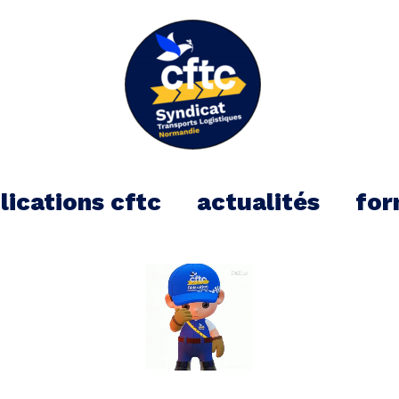
kTok
lications cftc
actualités
for