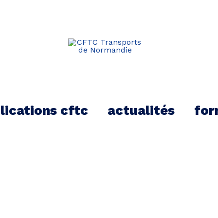
kTok
lications cftc
actualités
for