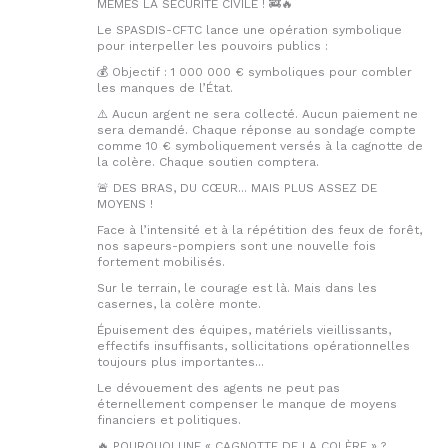
MÊMES LA SÉCURITÉ CIVILE ! 🚒🔥
Le SPASDIS-CFTC lance une opération symbolique
pour interpeller les pouvoirs publics :
💰 Objectif : 1 000 000 € symboliques pour combler
les manques de l’État.
⚠️ Aucun argent ne sera collecté. Aucun paiement ne
sera demandé. Chaque réponse au sondage compte
comme 10 € symboliquement versés à la cagnotte de
la colère. Chaque soutien comptera.
🚨 DES BRAS, DU CŒUR... MAIS PLUS ASSEZ DE
MOYENS !
Face à l’intensité et à la répétition des feux de forêt,
nos sapeurs-pompiers sont une nouvelle fois
fortement mobilisés.
Sur le terrain, le courage est là. Mais dans les
casernes, la colère monte.
Épuisement des équipes, matériels vieillissants,
effectifs insuffisants, sollicitations opérationnelles
toujours plus importantes...
Le dévouement des agents ne peut pas
éternellement compenser le manque de moyens
financiers et politiques.
🔥 POURQUOI UNE « CAGNOTTE DE LA COLÈRE » ?