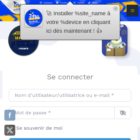
Aller
Instagram
Facebook
Twitter
TikTok
×
au
🚀 Installer %site_name à
contenu
votre %device en cliquant
ici dès maintenant ! 👍
Se connecter
Nom d’utilisateur/utilisatrice ou e-mail
*
Mot de passe
*
Se souvenir de moi