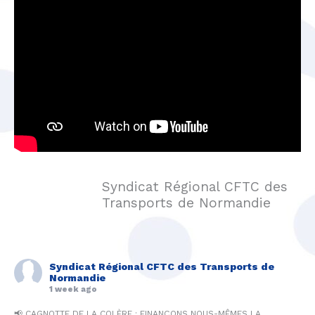
Syndicat Régional CFTC des
Transports de Normandie
Syndicat Régional CFTC des Transports de
Normandie
1 week ago
📢 CAGNOTTE DE LA COLÈRE : FINANÇONS NOUS-MÊMES LA