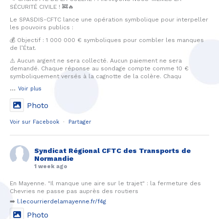
SÉCURITÉ CIVILE ! 🚒🔥
Le SPASDIS-CFTC lance une opération symbolique pour interpeller
les pouvoirs publics :
💰 Objectif : 1 000 000 € symboliques pour combler les manques
de l’État.
⚠️ Aucun argent ne sera collecté. Aucun paiement ne sera
demandé. Chaque réponse au sondage compte comme 10 €
symboliquement versés à la cagnotte de la colère. Chaqu
...
Voir plus
Photo
Voir sur Facebook
·
Partager
Syndicat Régional CFTC des Transports de
Normandie
1 week ago
En Mayenne. "Il manque une aire sur le trajet" : la fermeture des
Chevries ne passe pas auprès des routiers
➡️
l.lecourrierdelamayenne.fr/f4g
Photo