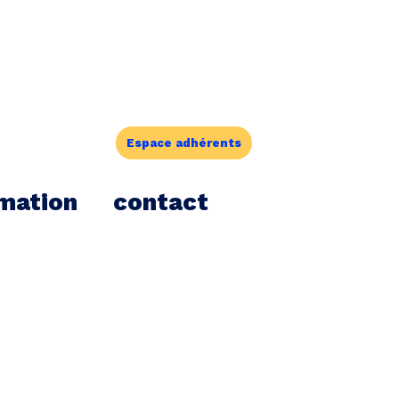
Espace adhérents
mation
contact