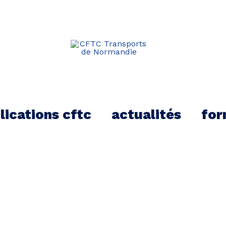
kTok
lications cftc
actualités
for