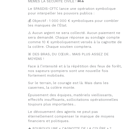
MÊMES LA SÉCURITÉ CIVILE ! 🚒🔥
Le SPASDIS-CFTC lance une opération symbolique
pour interpeller les pouvoirs publics :
💰 Objectif : 1 000 000 € symboliques pour combler
les manques de l’État.
⚠️ Aucun argent ne sera collecté. Aucun paiement ne
sera demandé. Chaque réponse au sondage compte
comme 10 € symboliquement versés à la cagnotte de
la colère. Chaque soutien comptera.
🚨 DES BRAS, DU CŒUR... MAIS PLUS ASSEZ DE
MOYENS !
Face à l’intensité et à la répétition des feux de forêt,
nos sapeurs-pompiers sont une nouvelle fois
fortement mobilisés.
Sur le terrain, le courage est là. Mais dans les
casernes, la colère monte.
Épuisement des équipes, matériels vieillissants,
effectifs insuffisants, sollicitations opérationnelles
toujours plus importantes...
Le dévouement des agents ne peut pas
éternellement compenser le manque de moyens
financiers et politiques.
🔥 POURQUOI UNE « CAGNOTTE DE LA COLÈRE » ?